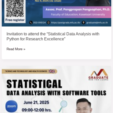
Invitation to attend the “Statistical Data Analysis with
Python for Research Excellence”
Read More »
Invitation
to
attend
the
“Statistical
data
analysis
with