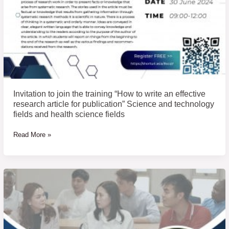
for
Research
publication”
Design)
Science
and
technology
fields
and
health
Invitation to join the training “How to write an effective
science
research article for publication” Science and technology
fields
fields and health science fields
Read More »
ขอ
เชิญ
เข้า
ร่วม
อบรม