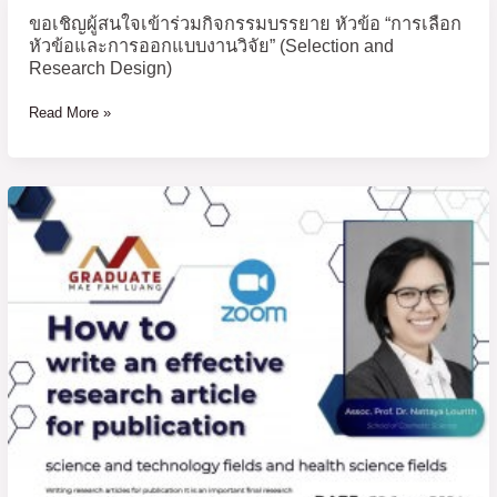
ขอเชิญผู้สนใจเข้าร่วมกิจกรรมบรรยาย หัวข้อ “การเลือก
ขอ
หัวข้อและการออกแบบงานวิจัย” (Selection and
เชิญ
Research Design)
ผู้
สนใจ
Read More »
เข้า
ร่วม
กิจกรรม
Invitation
บรรยาย
to
หัวข้อ
join
“การ
the
เลือก
training
หัวข้อ
“How
และ
to
การ
write
ออกแบบ
an
งาน
effective
วิจัย”
research
(Selection
article
and