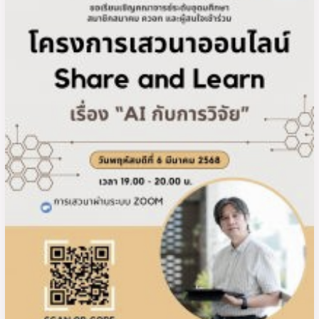
การ
พัฒนา
วิชาชีพ
อาจารย์
และ
องค์กร
ระดับ
อุดมศึกษา
แห่ง
ประเทศไทย
(ควอท)
ขอ
เชิญ
เข้า
ร่วม
โครงการ
เสวนา
ออนไลน์
Share