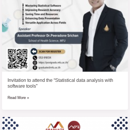
software
tools”
Invitation to attend the “Statistical data analysis with
software tools”
Read More »
การ
อบรม