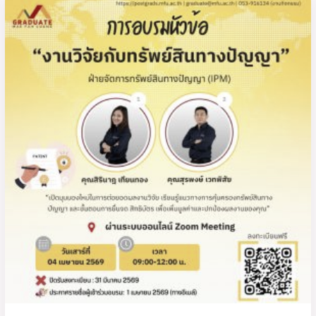
การ
อบรม
หัวข้อ
“งาน
วิจัย
กับ
ทรัพย์สิน
ทาง
ปัญญา”