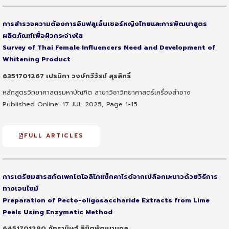
การสำรวจความต้องการอินฟลูเอ็นเซอร์หญิงไทยและการพัฒนาสูตร
ผลิตภัณฑ์เพื่อผิวกระจ่างใส
Survey of Thai Female Influencers Need and Development of
Whitening Product
6351701267 เปรมิกา วงษ์กวีวัธน์ สุรสิทธิ์
หลักสูตรวิทยาศาสตรมหาบัณฑิต สาขาวิชาวิทยาศาสตร์เครื่องสำอาง
Published Online: 17 JUL 2025, Page 1-15
FULL ARTICLES
การเตรียมสารสกัดเพกโตโอลิโกแซ็กคาไรด์จากเปลือกมะนาวด้วยวิธีการ
ทางเอนไซม์
Preparation of Pecto-oligosaccharide Extracts from Lime
Peels
Using Enzymatic Method
6451701280 ภัทรานิษฐ์ ลิขิตพัฒนานุกูล