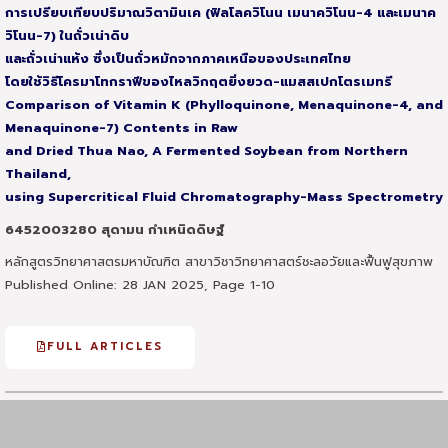
การเปรียบเทียบปริมาณวิตามินเค (ฟิลโลควิโนน เมนาควิโนน-4 และเมนาค
วิโนน-7) ในถั่วเน่าดิบ
และถั่วเน่าแห้ง ซึ่งเป็นถั่วหมักจากภาคเหนือของประเทศไทย
โดยใช้วิธีโครมาโทกราฟีของไหลวิกฤตยิ่งยวด-แมสสเปกโตรเมทรี
Comparison of Vitamin K (Phylloquinone, Menaquinone-4, and
Menaquinone-7) Contents in Raw
and Dried Thua Nao, A Fermented Soybean from Northern
Thailand,
using Supercritical Fluid Chromatography-Mass Spectrometry
6452003280 สุดามน กำเหนิดดิษฐ์
หลักสูตรวิทยาศาสตรมหาบัณฑิต สาขาวิชาวิทยาศาสตร์ชะลอวัยและฟื้นฟูสุขภาพ
Published Online: 28 JAN 2025, Page 1-10
FULL ARTICLES