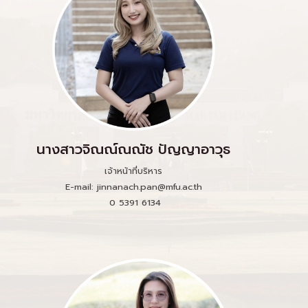
นางสาวจิณณ์ณณัช ปัญญาอาวุธ
เจ้าหน้าที่บริหาร
E-mail: jinnanach.pan@mfu.ac.th
0 5391 6134