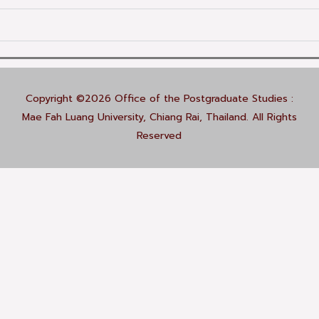
Copyright ©2026 Office of the Postgraduate Studies :
Mae Fah Luang University, Chiang Rai, Thailand.
All Rights
Reserved