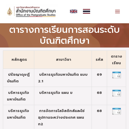
Skip
MAI
to
MEN
content
ตารางการเรียนการสอนระดับ
บัณฑิตศึกษา
ตาราง
หลักสูตร
สาขาวิชา
รหัส
เรียน
ปรัชญาดุษฎี
บริหารธุรกิจมหาบัณฑิต แบบ
69
บัณฑิต
2.1
บริหารธุรกิจ
บริหารธุรกิจ แผน ข
68
มหาบัณฑิต
บริหารธุรกิจ
การจัดการโลจิสติกส์และโซ่
68
มหาบัณฑิต
อุปทานระหว่างประเทศ แผน
ก2