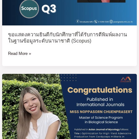
ผล
งาน
ใน
ฐาน
ข้อมูล
ขอแสดงความยินดีกับนักศึกษาที่ได้รับการตีพิมพ์ผลงาน
ระดับ
ในฐานข้อมูลระดับนานาชาติ (Scopus)
นานาชาติ
(Scopus)
Read More »
ขอ
แสดง
ความ
ยินดี
กับ
นักศึกษา
ที่
ได้
รับ