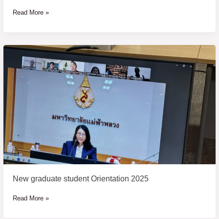
Read More »
New
graduate
student
Orientation
2025
New graduate student Orientation 2025
Read More »