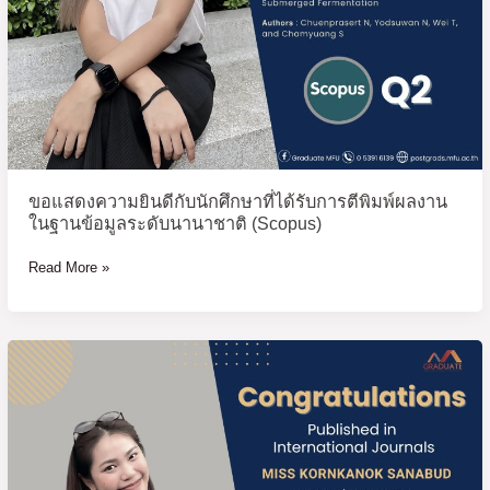
การ
ตี
พิมพ์
ผล
งาน
ใน
ฐาน
ข้อมูล
ขอแสดงความยินดีกับนักศึกษาที่ได้รับการตีพิมพ์ผลงาน
ระดับ
ในฐานข้อมูลระดับนานาชาติ (Scopus)
นานาชาติ
(Scopus)
Read More »
ขอ
แสดง
ความ
ยินดี
กับ
นักศึกษา