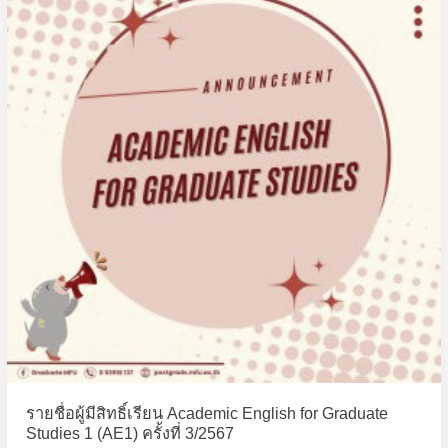
ผู้
1
มี
ประจำ
สิทธิ์
ภาค
เรียน
การ
Academic
ศึกษา
English
ต้น
for
ปี
Graduate
การ
Studies
ศึกษา
1
2568
(AE1)
ครั้ง
ที่
3/2567
รายชื่อผู้มีสิทธิ์เรียน Academic English for Graduate
Studies 1 (AE1) ครั้งที่ 3/2567