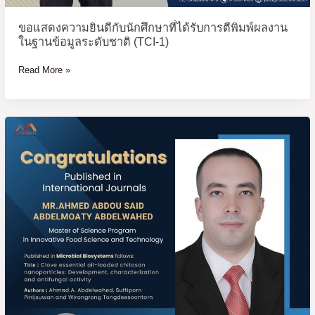
ฐาน
ข้อมูล
ขอแสดงความยินดีกับนักศึกษาที่ได้รับการตีพิมพ์ผลงาน
ระดับ
ในฐานข้อมูลระดับชาติ (TCI-1)
ชาติ
(TCI-
Read More »
1)
ขอ
แสดง
ความ
ยินดี
กับ
นักศึกษา
ที่
ได้
รับ
การ
ตี
พิมพ์