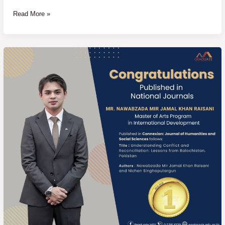
อุดมศึกษา
ครั้ง
Read More »
ที่
8
ประจำ
ขอ
ปี
แสดง
พ.ศ.
ความ
2568
ยินดี
กับ
นักศึกษา
ที่
ได้
รับ
การ
ตี
พิมพ์
ผล
งาน
ใน