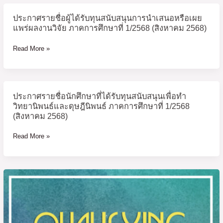
ประกาศรายชื่อผู้ได้รับทุนสนับสนุนการนำเสนอหรือเผย
ประกาศ
แพร่ผลงานวิจัย ภาคการศึกษาที่ 1/2568 (สิงหาคม 2568)
ราย
ชื่อ
Read More »
ผู้
ได้
รับ
ทุน
ประกาศรายชื่อนักศึกษาที่ได้รับทุนสนับสนุนเพื่อทำ
ประกาศ
สนับสนุน
วิทยานิพนธ์และดุษฎีนิพนธ์ ภาคการศึกษาที่ 1/2568
ราย
การนำ
(สิงหาคม 2568)
ชื่อ
เสนอ
นักศึกษา
หรือ
Read More »
ที่
เผย
ได้
แพร่
รับ
ผล
ประกาศ
ทุน
งาน
ราย
สนับสนุน
วิจัย
ชื่อ
เพื่อ
ภาค
ผู้
ทำ
การ
มี
วิทยานิพนธ์