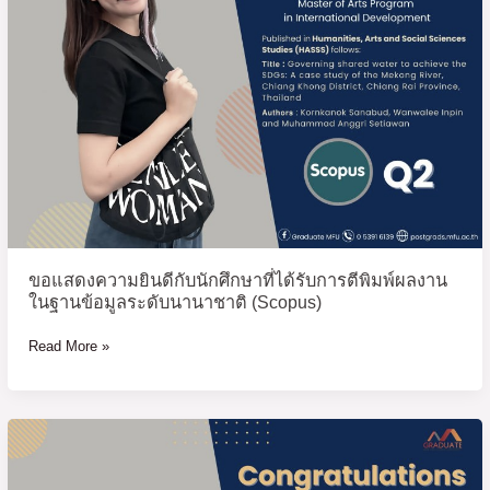
ที่
ได้
รับ
การ
ตี
พิมพ์
ผล
งาน
ใน
ฐาน
ข้อมูล
ขอแสดงความยินดีกับนักศึกษาที่ได้รับการตีพิมพ์ผลงาน
ระดับ
ในฐานข้อมูลระดับนานาชาติ (Scopus)
นานาชาติ
(Scopus)
Read More »
ขอ
แสดง
ความ