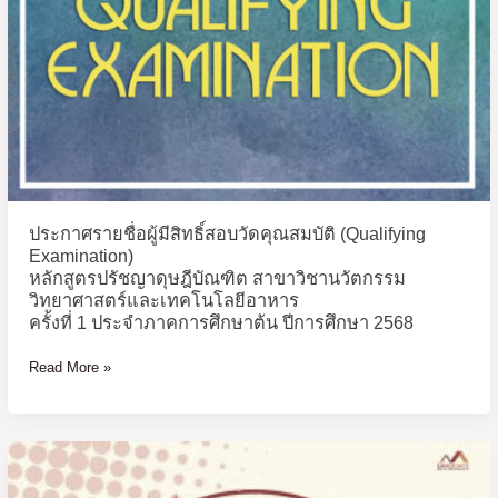
ศึกษา
สิทธิ์
และ
ที่
สอบ
ดุษฎีนิพนธ์
1/2568
วัด
ภาค
(สิงหาคม
คุณสมบัติ
การ
2568)
(Qualifying
ศึกษา
Examination)
ที่
หลักสูตร
1/2568
ปรัชญา
(สิงหาคม
ดุษฎี
2568)
ประกาศรายชื่อผู้มีสิทธิ์สอบวัดคุณสมบัติ (Qualifying
บัณฑิต
Examination)
สาขา
หลักสูตรปรัชญาดุษฎีบัณฑิต สาขาวิชานวัตกรรม
วิทยาศาสตร์และเทคโนโลยีอาหาร
วิชา
ครั้งที่ 1 ประจำภาคการศึกษาต้น ปีการศึกษา 2568
นวัตกรรม
วิทยาศาสตร์
Read More »
และ
เทคโนโลยี
อาหาร
ราย
ครั้ง
ชื่อ
ที่