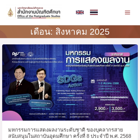
Skip
MAI
to
MEN
content
เดือน:
สิงหาคม 2025
Post
มหกรรม
pagination
การ
แสดง
ผล
งาน
ระดับ
ชาติ
ของ
บุคลากร
สาย
สนับสนุน
ใน
มหกรรมการแสดงผลงานระดับชาติ ของบุคลากรสาย
สถาบัน
สนับสนุนในสถาบันอุดมศึกษา ครั้งที่ 8 ประจำปี พ.ศ. 2568