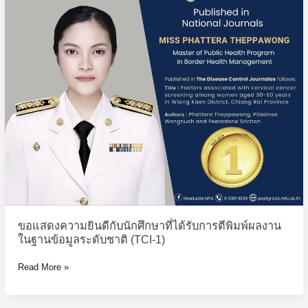
ยินดี
กับ
นักศึกษา
ที่
ได้
รับ
การ
ตี
พิมพ์
ผล
งาน
ใน
ฐาน
ข้อมูล
ขอแสดงความยินดีกับนักศึกษาที่ได้รับการตีพิมพ์ผลงาน
ระดับ
ในฐานข้อมูลระดับชาติ (TCI-1)
ชาติ
(TCI-
Read More »
1)