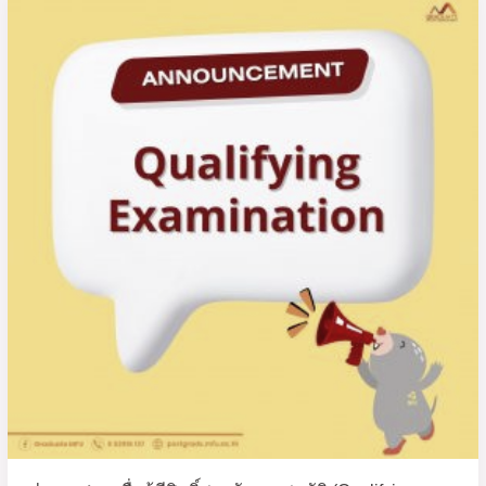
ราย
ชื่อ
ผู้
มี
สิทธิ์
สอบ
วัด
คุณสมบัติ
(Qualifying
Examination)
หลักสูตร
ปรัชญา
ดุษฎี
บัณฑิต
สาขา
วิชา
เคมี
ประยุกต์
ครั้ง