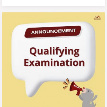
ประจำ
ภาค
การ
ประกาศ
ศึกษา
ราย
ปลาย
ชื่อ
ปี
ผู้
การ
มี
ศึกษา
สิทธิ์
2568
สอบ
วัด
คุณสมบัติ
(Qualifying
Examination)
หลักสูตร
ปรัชญา
ดุษฎี
บัณฑิต
สาขา
วิชา