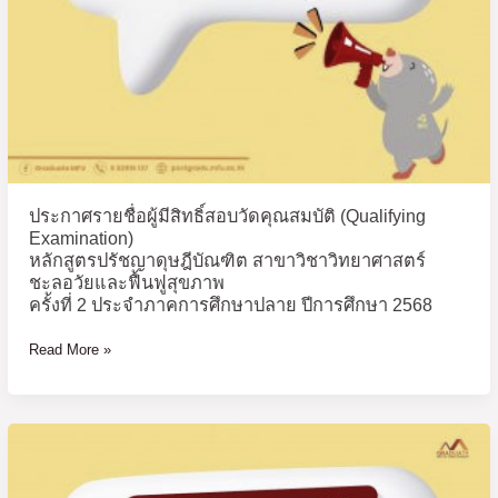
ปรัชญา
ดุษฎี
บัณฑิต
สาขา
วิชา
วิทยาศาสตร์
ชะลอ
วัย
ประกาศรายชื่อผู้มีสิทธิ์สอบวัดคุณสมบัติ (Qualifying
และ
Examination)
ฟื้นฟู
หลักสูตรปรัชญาดุษฎีบัณฑิต สาขาวิชาวิทยาศาสตร์
สุขภาพ
ชะลอวัยและฟื้นฟูสุขภาพ
ครั้ง
ครั้งที่ 2 ประจำภาคการศึกษาปลาย ปีการศึกษา 2568
ที่
Read More »
2
ประจำ
ภาค
การ
ประกาศ
ศึกษา
ราย
ปลาย
ชื่อ