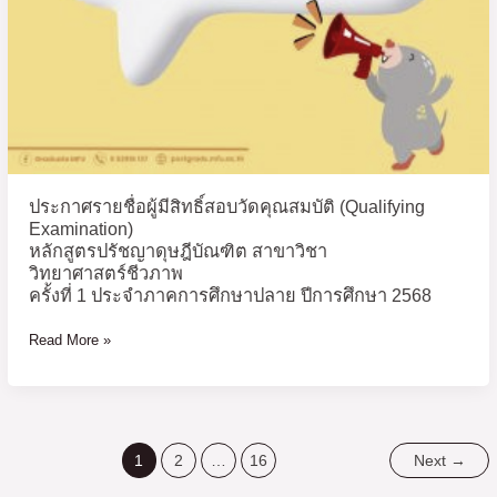
ปรัชญา
ดุษฎี
บัณฑิต
สาขา
วิชา
วิทยาศาสตร์ชีวภาพ
ครั้ง
ที่
ประกาศรายชื่อผู้มีสิทธิ์สอบวัดคุณสมบัติ (Qualifying
1
Examination)
ประจำ
หลักสูตรปรัชญาดุษฎีบัณฑิต สาขาวิชา
ภาค
วิทยาศาสตร์ชีวภาพ
การ
ครั้งที่ 1 ประจำภาคการศึกษาปลาย ปีการศึกษา 2568
ศึกษา
Read More »
ปลาย
ปี
การ
ศึกษา
2568
1
2
…
16
Next
→