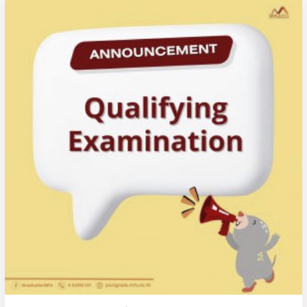
ประกาศ
ราย
ชื่อ
ผู้
มี
สิทธิ์
สอบ
วัด
คุณสมบัติ
(Qualifying
Examination)
หลักสูตร
ปรัชญา
ดุษฎี
บัณฑิต
สาขา
วิชา
บริหารธุรกิจ
ครั้ง
ที่