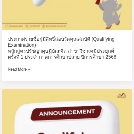
สาขา
วิชา
เคมี
ประยุกต์
ครั้ง
ประกาศรายชื่อผู้มีสิทธิ์สอบวัดคุณสมบัติ (Qualifying
ที่
Examination)
1
หลักสูตรปรัชญาดุษฎีบัณฑิต สาขาวิชาเคมีประยุกต์
ประจำ
ครั้งที่ 1 ประจำภาคการศึกษาปลาย ปีการศึกษา 2568
ภาค
การ
Read More »
ศึกษา
ปลาย
ปี
ประกาศ
การ
ราย
ศึกษา
ชื่อ
2568
ผู้
มี
สิทธิ์
สอบ