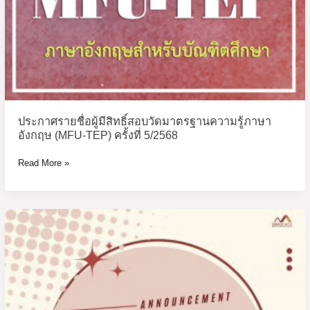
สอบ
วัด
มาตรฐาน
ความ
รู้
ภาษา
อังกฤษ
(MFU-
ประกาศรายชื่อผู้มีสิทธิ์สอบวัดมาตรฐานความรู้ภาษา
TEP)
อังกฤษ (MFU-TEP) ครั้งที่ 5/2568
ครั้ง
ที่
Read More »
5/2568
ประกาศ
ราย
ชื่อ
ผู้
สอบ
ผ่าน