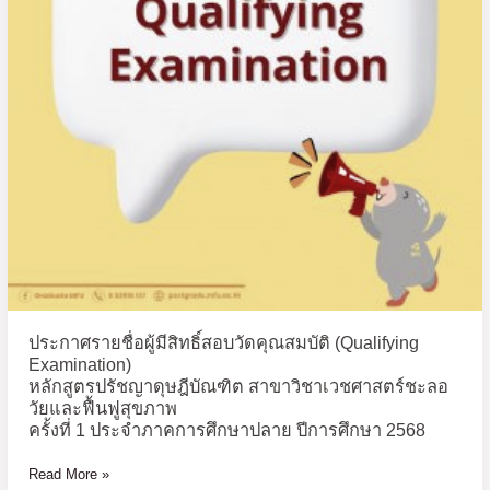
วัด
คุณสมบัติ
(Qualifying
Examination)
หลักสูตร
ปรัชญา
ดุษฎี
บัณฑิต
สาขา
วิชา
เวชศาสตร์
ชะลอ
วัย
ประกาศรายชื่อผู้มีสิทธิ์สอบวัดคุณสมบัติ (Qualifying
และ
Examination)
ฟื้นฟู
หลักสูตรปรัชญาดุษฎีบัณฑิต สาขาวิชาเวชศาสตร์ชะลอ
สุขภาพ
วัยและฟื้นฟูสุขภาพ
ครั้ง
ครั้งที่ 1 ประจำภาคการศึกษาปลาย ปีการศึกษา 2568
ที่
Read More »
1