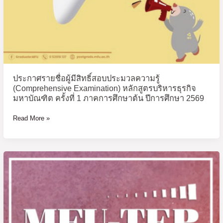
บริหารธุรกิจ
มหา
บัณฑิต
ครั้ง
ที่
1
ภาค
ประกาศรายชื่อผู้มีสิทธิ์สอบประมวลความรู้
การ
(Comprehensive Examination) หลักสูตรบริหารธุรกิจ
ศึกษา
มหาบัณฑิต ครั้งที่ 1 ภาคการศึกษาต้น ปีการศึกษา 2569
ต้น
ปี
Read More »
การ
ศึกษา
2569
ประกาศ
ราย
ชื่อ
ผู้
มี
สิทธิ์