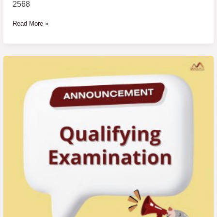
ศึกษา
2568
ปลาย
ปี
Read More »
การ
ศึกษา
2568
ประกาศ
ราย
ชื่อ
ผู้
มี
สิทธิ์
สอบ
วัด
คุณสมบัติ
(Qualifying
Examination)
หลักสูตร
ปรัชญา
ดุษฎี
บัณฑิต