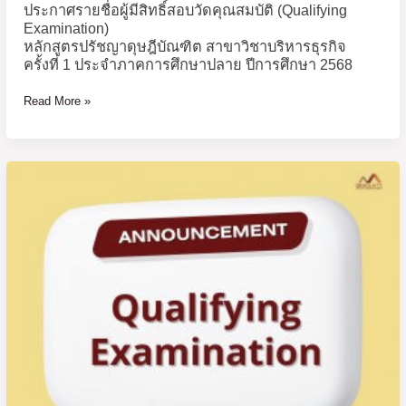
ประกาศรายชื่อผู้มีสิทธิ์สอบวัดคุณสมบัติ (Qualifying
1
Examination)
ประจำ
หลักสูตรปรัชญาดุษฎีบัณฑิต สาขาวิชาบริหารธุรกิจ
ภาค
ครั้งที่ 1 ประจำภาคการศึกษาปลาย ปีการศึกษา 2568
การ
ศึกษา
Read More »
ปลาย
ปี
การ
ประกาศ
ศึกษา
ราย
2568
ชื่อ
ผู้
มี
สิทธิ์
สอบ
วัด
คุณสมบัติ
(Qualifying
Examination)
หลักสูตร