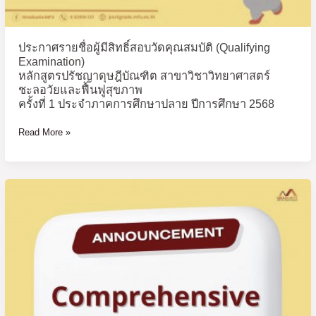
วิทยาศาสตร์
ชะลอ
วัย
ประกาศรายชื่อผู้มีสิทธิ์สอบวัดคุณสมบัติ (Qualifying
และ
Examination)
ฟื้นฟู
หลักสูตรปรัชญาดุษฎีบัณฑิต สาขาวิชาวิทยาศาสตร์
สุขภาพ
ชะลอวัยและฟื้นฟูสุขภาพ
ครั้ง
ครั้งที่ 1 ประจำภาคการศึกษาปลาย ปีการศึกษา 2568
ที่
Read More »
1
ประจำ
ภาค
การ
ประกาศ
ศึกษา
ราย
ปลาย
ชื่อ
ปี
ผู้
การ
มี
ศึกษา
สิทธิ์
2568
สอบ
ประมวล