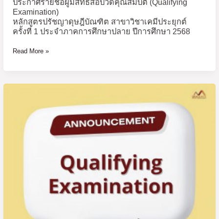
ประกาศรายชื่อผู้มีสิทธิ์สอบวัดคุณสมบัติ (Qualifying
ที่
Examination)
1
หลักสูตรปรัชญาดุษฎีบัณฑิต สาขาวิชาเคมีประยุกต์
ประจำ
ครั้งที่ 1 ประจำภาคการศึกษาปลาย ปีการศึกษา 2568
ภาค
การ
Read More »
ศึกษา
ปลาย
ปี
ประกาศ
การ
ราย
ศึกษา
ชื่อ
2568
ผู้
มี
สิทธิ์
สอบ
วัด
คุณสมบัติ
(Qualifying
Examination)
หลักสูตร