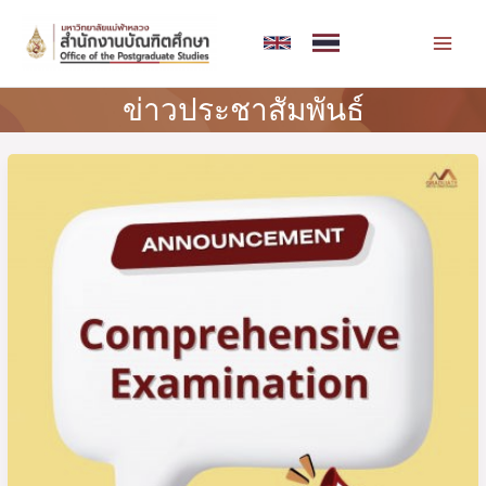
Skip
MAI
to
MEN
content
ข่าวประชาสัมพันธ์
Post
ประกาศ
pagination
ราย
ชื่อ
ผู้
มี
สิทธิ์
สอบ
ประมวล
ความ
รู้
(Comprehensive
Examination)
หลักสูตร