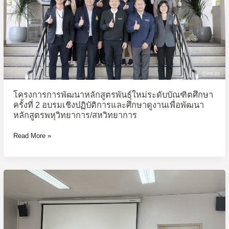
ระดับ
บัณฑิต
ศึกษา
ครั้ง
ที่
2
อบรม
เชิง
โครงการการพัฒนาหลักสูตรพันธุ์ใหม่ระดับบัณฑิตศึกษา
ปฏิบัติ
ครั้งที่ 2 อบรมเชิงปฏิบัติการและศึกษาดูงานเพื่อพัฒนา
การ
หลักสูตรพหุวิทยาการ/สหวิทยาการ
และ
Read More »
ศึกษา
ดู
งาน
เพื่อ
โครงการ
พัฒนา
แลก
หลักสูตร
เปลี่ยน
พหุ
เรียน
วิทยาการ/
รู้