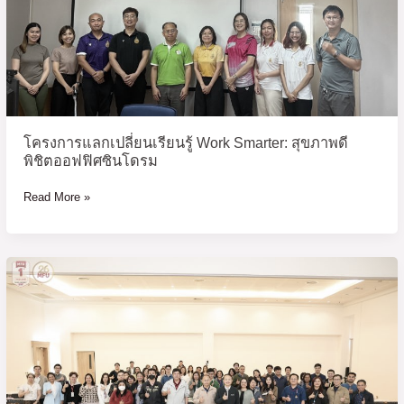
สห
Work
วิทยาการ
Smarter:
สุขภาพ
ดี
พิชิต
ออฟฟิศ
ซิ
โครงการแลกเปลี่ยนเรียนรู้ Work Smarter: สุขภาพดี
น
พิชิตออฟฟิศซินโดรม
โดรม
Read More »
โครงการ
อบรม
การ
พัฒนา
หลักสูตร
พันธุ์
ใหม่