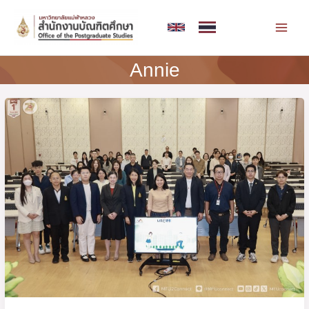
Skip
MAI
to
MEN
content
Annie
Post
กิจกรรม
pagination
ปฐมนิเทศ
นักศึกษา
ใหม่
ระดับ
บัณฑิต
ศึกษา
ปี
การ
ศึกษา
2568