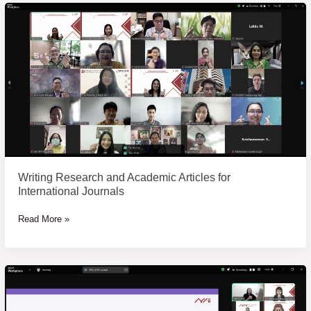
Writing
Research
and
Academic
Articles
for
International
Journals
Writing Research and Academic Articles for
International Journals
Read More »
การ
อบรม
งาน