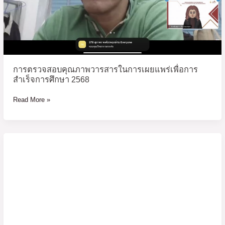
แพร่
เพื่อ
การ
สำเร็จ
การ
ศึกษา
การตรวจสอบคุณภาพวารสารในการเผยแพร่เพื่อการ
2568
สำเร็จการศึกษา 2568
Read More »
Ethics
and
Morality
in
Academic
Plagiarism
2025