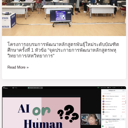
ระดับ
บัณฑิต
ศึกษา
ครั้ง
ที่
1
หัวข้อ
โครงการอบรมการพัฒนาหลักสูตรพันธุ์ใหม่ระดับบัณฑิต
“จุด
ศึกษาครั้งที่ 1 หัวข้อ “จุดประกายการพัฒนาหลักสูตรพหุ
ประกาย
วิทยาการ/สหวิทยาการ”
การ
Read More »
พัฒนา
หลักสูตร
พหุ
วิทยาการ/
Ethical
สห
Considerations
วิทยาการ”
in
Utilizing
AI
for