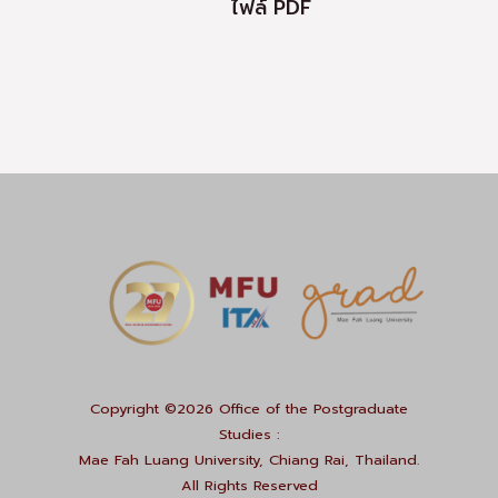
ไฟล์ PDF
Copyright ©2026 Office of the Postgraduate
Studies :
Mae Fah Luang University, Chiang Rai, Thailand.
All Rights Reserved