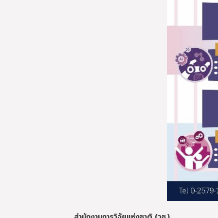
สำนักงานการวิจัยแห่งชาติ (วช.)