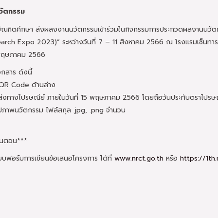
นวัตกรรม
ับบัณฑิตศึกษา ส่งผลงงานนวัตกรรมเข้าร่วมในกิจกรรมการประกวดผลงานนวั
arch Expo 2023)” ระหว่างวันที่ 7 – 11 สิงหาคม 2566 ณ โรงแรมเซ็นทารา
15 พฤษภาคม 2566
กสาร ดังนี้
 QR Code ด้านล่าง
 ส่งทางไปรษณีย์ ภายในวันที่ 15 พฤษภาคม 2566 โดยถือวันประทับตราไปรษณ
ูปภาพนวัตกรรม ไฟล์สกุล .jpg, .png จำนวน
ขั้นตอน***
ฟอร์มการเขียนข้อเสนอโครงการ ได้ที่
www.nrct.go.th
หรือ
https://1t