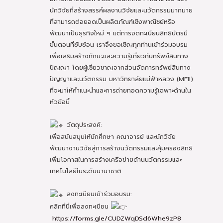
นักวิจัยที่สร้างสรรค์ผลงานวิจัยและนวัตกรรมมากมาย
ที่สามารถต่อยอดเป็นผลิตภัณฑ์เชิงพาณิชย์หรือ
พัฒนาเป็นธุรกิจใหม่ ๆ แต่การจดทะเบียนสิทธิบัตรมี
ขั้นตอนที่ซับซ้อน เราจึงขอเชิญทุกท่านเข้าร่วมอบรม
เพื่อเสริมสร้างทักษะและความรู้เกี่ยวกับทรัพย์สินทาง
ปัญญา โดยผู้เชี่ยวชาญจากส่วนจัดการทรัพย์สินทาง
ปัญญาและนวัตกรรม มหาวิทยาลัยแม่ฟ้าหลวง (MFII)
ที่จะมาให้คำแนะนำและการถ่ายทอดความรู้เฉพาะด้านใน
หัวข้อนี้
วัตถุประสงค์:
เพื่อสนับสนุนให้นักศึกษา คณาจารย์ และนักวิจัย
พัฒนางานวิจัยสู่การสร้างนวัตกรรมและคุ้มครองสิทธิ
เพิ่มโอกาสในการสร้างเครือข่ายด้านนวัตกรรมและ
เทคโนโลยีในระดับนานาชาติ
ลงทะเบียนเข้าร่วมอบรม:
คลิกที่นี่เพื่อลงทะเบียน
https://forms.gle/CUDZWqDSd6Whe9zP8